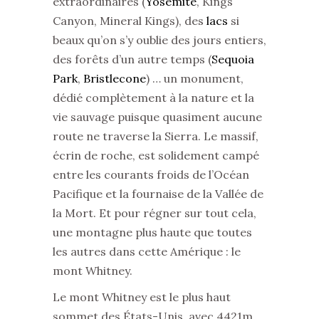
extraordinaires (
Yosemite
, Kings
Canyon, Mineral Kings), des
lacs
si
beaux qu’on s’y oublie des jours entiers,
des forêts d’un autre temps (
Sequoia
Park
,
Bristlecone
) … un monument,
dédié complètement à la nature et la
vie sauvage puisque quasiment aucune
route ne traverse la Sierra. Le massif,
écrin de roche, est solidement campé
entre les courants froids de l’Océan
Pacifique et la fournaise de la Vallée de
la Mort. Et pour régner sur tout cela,
une montagne plus haute que toutes
les autres dans cette Amérique : le
mont Whitney.
Le mont Whitney est le plus haut
sommet des États-Unis, avec 4421m.