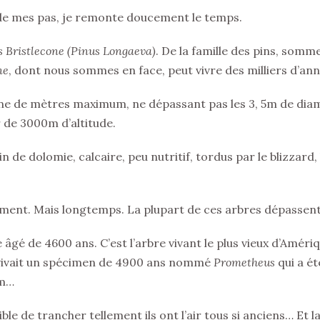
l de mes pas, je remonte doucement le temps.
s Bristlecone (Pinus Longaeva)
. De la famille des pins, som
ne
, dont nous sommes en face, peut vivre des milliers d’ann
ine de mètres maximum, ne dépassant pas les 3, 5m de diamè
r de 3000m d’altitude.
ain de dolomie, calcaire, peu nutritif, tordus par le blizzard
tement. Mais longtemps. La plupart de ces arbres dépassen
 âgé de 4600 ans. C’est l’arbre vivant le plus vieux d’Amériqu
, vivait un spécimen de 4900 ans nommé
Prometheus
qui a ét
em…
ble de trancher tellement ils ont l’air tous si anciens… Et