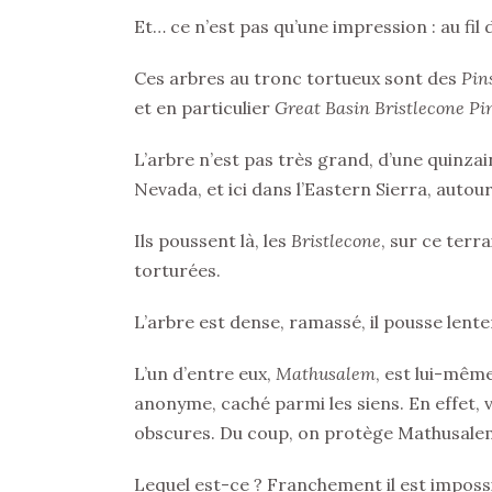
Et… ce n’est pas qu’une impression : au fi
Ces arbres au tronc tortueux sont des
Pin
et en particulier
Great Basin Bristlecone Pi
L’arbre n’est pas très grand, d’une quinza
Nevada, et ici dans l’Eastern Sierra, autou
Ils poussent là, les
Bristlecone
, sur ce terr
torturées.
L’arbre est dense, ramassé, il pousse len
L’un d’entre eux,
Mathusalem
, est lui-même
anonyme, caché parmi les siens. En effet
obscures. Du coup, on protège Mathusal
Lequel est-ce ? Franchement il est impossi