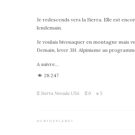
Je redescends vers la Sierra. Elle est enco
lendemain.
Je voulais bivouaquer en montagne mais vu 
Demain, lever 3H. Alpinisme au programm
A suivre…
28 247
Sierra Nevada
USA
0
5
RUNTHEPLANET