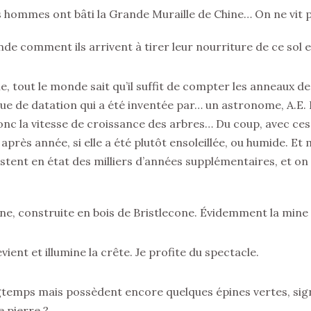
es hommes ont bâti la Grande Muraille de Chine… On ne vit 
nde comment ils arrivent à tirer leur nourriture de ce sol
e, tout le monde sait qu’il suffit de compter les anneaux de
ue de datation qui a été inventée par… un astronome, A.E. 
t donc la vitesse de croissance des arbres… Du coup, avec ce
après année, si elle a été plutôt ensoleillée, ou humide. E
estent en état des milliers d’années supplémentaires, et on
ne, construite en bois de Bristlecone. Évidemment la min
revient et illumine la crête. Je profite du spectacle.
gtemps mais possèdent encore quelques épines vertes, signe
e pierre ?