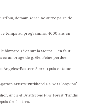
ourd’hui, demain sera une autre paire de
ans le temps au programme. 4000 ans en
lizzard sévit sur la Sierra. Il en faut
avec un orage de grêle. Peine perdue.
Los Angeles-Eastern Sierra) puis entame
ation|artists=Burkhard Dallwitz|loop=no]
lier,
Ancient Bristlecone Pine Forest
. Tandis
puis des lustres.