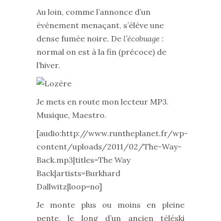
Au loin, comme l’annonce d’un
événement menaçant, s’élève une
dense fumée noire. De
l’écobuage
:
normal on est à la fin (précoce) de
l’hiver.
Je mets en route mon lecteur MP3.
Musique, Maestro.
[audio:http://www.runtheplanet.fr/wp-
content/uploads/2011/02/The-Way-
Back.mp3|titles=The Way
Back|artists=Burkhard
Dallwitz|loop=no]
Je monte plus ou moins en pleine
pente, le long d’un ancien téléski