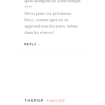
qu’ils mangent les schtroumpfs
????
Merci pour ces précisions
Paco, comme quoi on en
apprend tous les jours, même
dans les ronces !
REPLY...
9 mars 2011
THEPOP