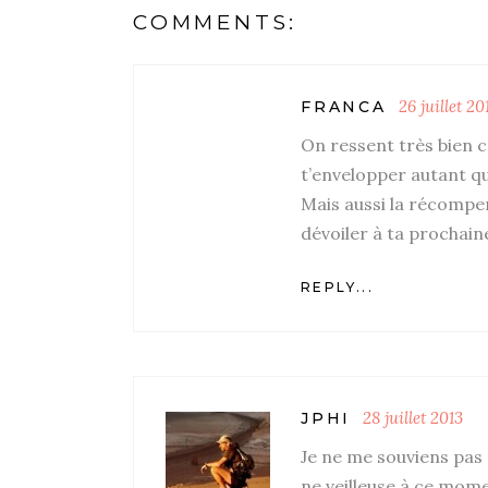
COMMENTS:
26 juillet 20
FRANCA
On ressent très bien c
t’envelopper autant q
Mais aussi la récompe
dévoiler à ta prochaine
REPLY...
28 juillet 2013
JPHI
Je ne me souviens pas 
ne veilleuse à ce momen