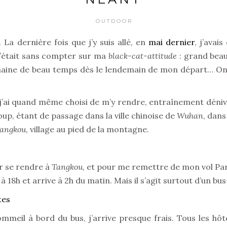
OUTDOOR
La dernière fois que j’y suis allé, en
mai dernier
, j’avais
c’était sans compter sur ma
black-cat-attitude
: grand beau
emaine de beau temps dès le lendemain de mon départ… On di
’ai quand même choisi de m’y rendre, entraînement dénive
up, étant de passage dans la ville chinoise de
Wuhan
, dans
angkou
, village au pied de la montagne.
r se rendre à
Tangkou
, et pour me remettre de mon vol Par
 à 18h et arrive à 2h du matin. Mais il s’agit surtout d’un 
meil à bord du bus, j’arrive presque frais. Tous les hô