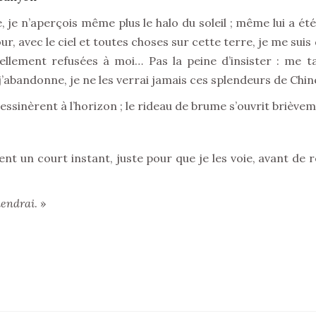
, je n’aperçois même plus le halo du soleil ; même lui a ét
ur, avec le ciel et toutes choses sur cette terre, je me suis
ellement refusées à moi… Pas la peine d’insister : me 
s j’abandonne, je ne les verrai jamais ces splendeurs de Chi
 dessinèrent à l’horizon ; le rideau de brume s’ouvrit briève
 un court instant, juste pour que je les voie, avant de r
iendrai
. »