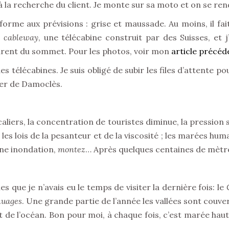
 à la recherche du client. Je monte sur sa moto et on se re
orme aux prévisions : grise et maussade. Au moins, il fai
e
cableway
, une télécabine construit par des Suisses, et
arent du sommet. Pour les photos, voir mon
article précéd
s télécabines. Je suis obligé de subir les files d’attente po
her de Damoclès.
caliers, la concentration de touristes diminue, la pression
les lois de la pesanteur et de la viscosité ; les marées hum
une inondation,
montez
… Après quelques centaines de mètres
que je n’avais eu le temps de visiter la dernière fois: le
nuages
. Une grande partie de l’année les vallées sont couve
e l’océan. Bon pour moi, à chaque fois, c’est marée haute