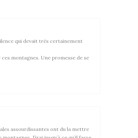
silence qui devait très certainement
ser ces montagnes. Une promesse de se
igales assourdissantes ont du la mettre
 montagnes. J’irai jusqu’à ce qu’il fasse