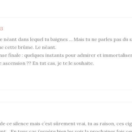
13
e néant dans lequel tu baignes … Mais tu ne parles pas du 
ue cette brûme. Le néant.
nse finale : quelques instants pour admirer et immortali
 ascension ?? En tut cas, je te le souhaite.
de ce silence mais c’est sûrement vrai, tu as raison, ces c
t… En tous cas j’espère bien les voir la prochaines fois ces