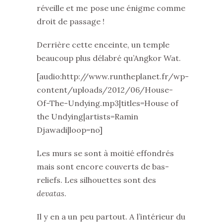
réveille et me pose une énigme comme
droit de passage !
Derrière cette enceinte, un temple
beaucoup plus délabré qu’Angkor Wat.
[audio:http://www.runtheplanet.fr/wp-
content/uploads/2012/06/House-
Of-The-Undying.mp3|titles=House of
the Undying|artists=Ramin
Djawadi|loop=no]
Les murs se sont à moitié effondrés
mais sont encore couverts de bas-
reliefs. Les silhouettes sont des
devatas
.
Il y en a un peu partout. A l’intérieur du