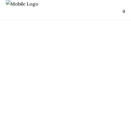
Cambodia
ANGKOR TRAIL
OUTDOOR
Il est des lieux sur Terre qui font rêver.
Certains plus que d'autres, de par les
paysages qu'ils offrent, ou leur histoire,
ou bien encore par l'ambiance qui y règne.
Il en est un particulièrement qui respire