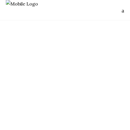
China
LANTAU ISLAND
OUTDOOR
大嶼山
Lantau Island. Anciennement
Tai Han
Shan
, "l'île de la grande montagne". La