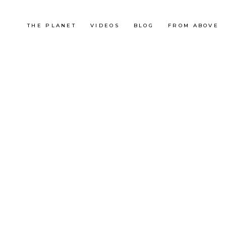
THE PLANET
VIDEOS
BLOG
FROM ABOVE
Korea
LES MONTAGNES DE CORÉE
SÉO
OUTDOOR