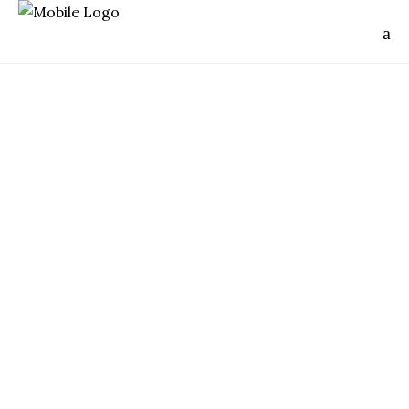
Japan
FUJI REBORN
ADVENTURE RUNNING
3 semaines sans courir. Presque un mois.
L'UTMB a laissé des traces, je commence
à me dire que 2 ultras à 6 semaines
d'écart ce n'est pas un très bon calcul.