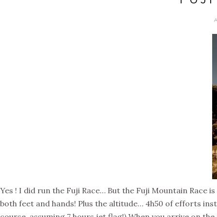
Yes ! I did run the Fuji Race… But the Fuji Mountain Race is
both feet and hands! Plus the altitude… 4h50 of efforts inst
course, assuming 7 hours jet flag!) When you arrive on the 