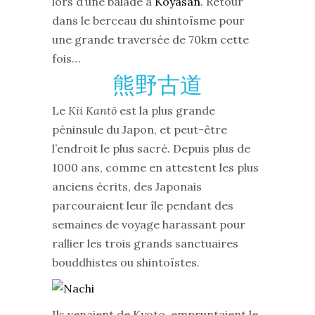
lors d’une balade à
Koyasan
. Retour
dans le berceau du shintoïsme pour
une grande traversée de 70km cette
fois…
熊野古道
Le
Kii Kantō
est la plus grande
péninsule du Japon, et peut-être
l’endroit le plus sacré. Depuis plus de
1000 ans, comme en attestent les plus
anciens écrits, des Japonais
parcouraient leur île pendant des
semaines de voyage harassant pour
rallier les trois grands sanctuaires
bouddhistes ou shintoïstes.
Ils venaient de Kyoto, empruntaient le