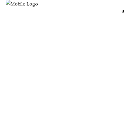
Japan
FUJISAN
ADVENTURE RUNNING
Trois semaines après l'UTMB, trois
semaines avant le Grand Raid de la
Réunion, pas de meilleur moment pour
caser une bonne petite séance
d'entraînement en dénivelé... Direction le