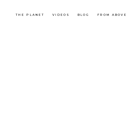
THE PLANET
VIDEOS
BLOG
FROM ABOVE
France
SIBÉRIE CÉVENOLE
LES
OUTDOOR