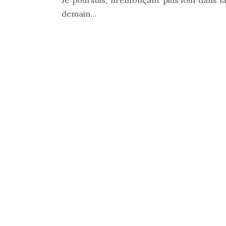
Je poursuis, m’enfonçant plus loin dans la 
demain…