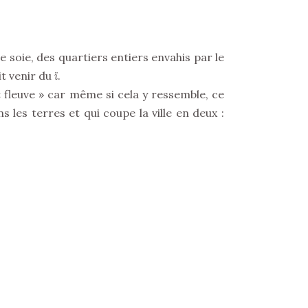
 soie, des quartiers entiers envahis par le
it venir du
ï
.
 « fleuve » car même si cela y ressemble, ce
 les terres et qui coupe la ville en deux :