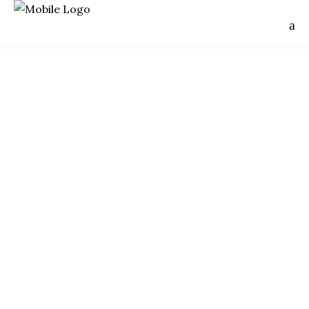
France
MAXI RACE 2013 (EN OFF)
OUTDOOR
RACE
,
La
Maxi-Race
est un trail de 85km qui fait
le tour du lac d'Annecy par les sommets
environnants. Elle remplace l'
Annecime
,
course qui a disparu en 2010 et qui
engageait entre 100 et 300 coureurs. La