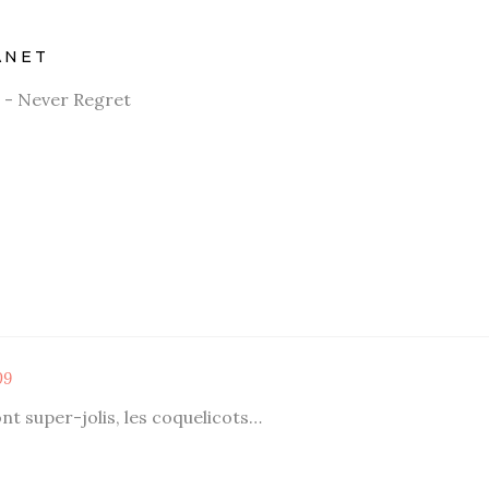
ANET
 - Never Regret
09
ont super-jolis, les coquelicots…