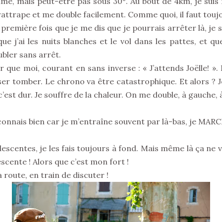
me, mais peut-être pas sous 30°. Au bout de 4km, je suis
 rattrape et me double facilement. Comme quoi, il faut touj
la première fois que je me dis que je pourrais arrêter là, je 
e j’ai les nuits blanches et le vol dans les pattes, et q
ubler sans arrêt.
r que moi, courant en sans inverse : « J’attends Joëlle! ». 
aisser tomber. Le chrono va être catastrophique. Et alors 
st dur. Je souffre de la chaleur. On me double, à gauche, 
connais bien car je m’entraîne souvent par là-bas, je MAR
scentes, je les fais toujours à fond. Mais même là ça ne ve
cente ! Alors que c’est mon fort !
a route, en train de discuter !