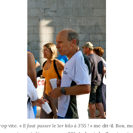
rop vite. «
Il faut passer le 1er kilo à 3’55 !
» me dit-il. Bon, m