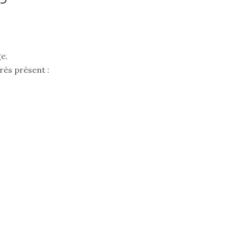
e.
rès présent :