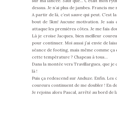
sur ma lancée. Sauf que… C’était mon ryth
dessus. Je n’ai plus de jambes. Francis me
A partir de là, c’est sauve qui peut. C’est 
bout de 5km! Aucune motivation. Je sais qu
attaque les premières côtes. Je me fais do
Là je croise Jacques, bien meilleur coureu
pour continuer. Moi aussi j’ai envie de l
séance de footing, mais même comme ça c’e
cette température ? Chapeau à tous…
Dans la montée vers Travillargues, que je 
là !
Puis ça redescend sur Anduze. Enfin. Les de
coureurs continuent de me doubler ! En des
Je rejoins alors Pascal, arrêté au bord de l