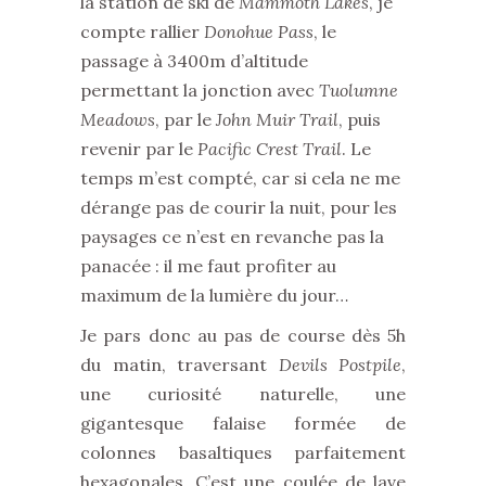
la station de ski de
Mammoth Lakes
, je
compte rallier
Donohue Pass
, le
passage à 3400m d’altitude
permettant la jonction avec
Tuolumne
Meadows
, par le
John Muir Trail
, puis
revenir par le
Pacific Crest Trail
. Le
temps m’est compté, car si cela ne me
dérange pas de courir la nuit, pour les
paysages ce n’est en revanche pas la
panacée : il me faut profiter au
maximum de la lumière du jour…
Je pars donc au pas de course dès 5h
du matin, traversant
Devils Postpile
,
une curiosité naturelle, une
gigantesque falaise formée de
colonnes basaltiques parfaitement
hexagonales. C’est une coulée de lave